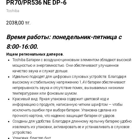
PR70/PR536 NE DP-6
Toshiba
2038,00
тг.
Время работы: понедельник-пятница с
8:00-16:00.
Ищем региональных дилеров.
Toshiba Батареи с воздушно-цинковым элементом обладают высокой
мощностью и энергоемкостью. Они обеспечивают улучшенное
качество звука и служат дольше.
Идеально подходят для цифровых слуховых устройств: Благодаря
высокому и стабильному напряжению 1,4V батареи обеспечивают
непрерывность звука и отсутствие помех, вызываемых низкими
температурами или фоновым шумом.
Красивый вид: Яркая упаковка содержит цветовой код и
информацию о продукте, написанную четким шрифтом — чтобы
исключить ошибки при выборе батареи. Упаковка сделана из
прочного картона, что надежно защищает батареи от ударов.
Созданы для удобства: Благодаря длинному ярлычку батарею удобно
извлекать из упаковки, активировать ее и устанавливать в слуховое
устройство.
Упаковка: блистер 6шт